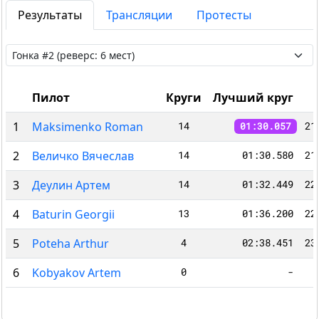
Результаты
Трансляции
Протесты
Пилот
Круги
Лучший круг
1
Maksimenko Roman
14
21
01:30.057
2
Величко Вячеслав
14
01:30.580
21
3
Деулин Артем
14
01:32.449
22
4
Baturin Georgii
13
01:36.200
22
5
Poteha Arthur
4
02:38.451
23
6
Kobyakov Artem
0
-