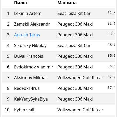
Пилот
Машина
32:4
1
Lekinin Artem
Seat Ibiza Kit Car
32:5
2
Zemskii Aleksandr
Peugeot 306 Maxi
33:1
3
Arkush Taras
Peugeot 306 Maxi
35:0
4
Sikorsky Nikolay
Seat Ibiza Kit Car
35:3
5
Duval Francois
Peugeot 306 Maxi
36:3
6
Evdokimov Vladimir
Peugeot 306 Maxi
37:0
7
Aksionov Mikhail
Volkswagen Golf Kitcar
37:1
8
RedFox14rus
Peugeot 306 Maxi
9
KakYedySykaBlya
Peugeot 306 Maxi
10
Kyberreall
Volkswagen Golf Kitcar