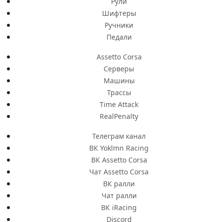
Рули
Шифтеры
Ручники
Педали
Assetto Corsa
Серверы
Машины
Трассы
Time Attack
RealPenalty
Телеграм канал
ВК Yoklmn Racing
ВК Assetto Corsa
Чат Assetto Corsa
ВК ралли
Чат ралли
ВК iRacing
Discord