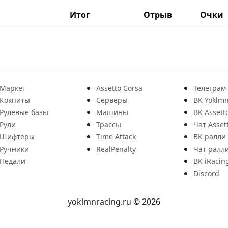
Итог
Отрыв
Очки
Маркет
Assetto Corsa
Телеграм
Кокпиты
Серверы
ВК Yoklmn
Рулевые базы
Машины
ВК Assett
Рули
Трассы
Чат Asset
Шифтеры
Time Attack
ВК ралли
Ручники
RealPenalty
Чат ралл
Педали
ВК iRacin
Discord
yoklmnracing.ru © 2026