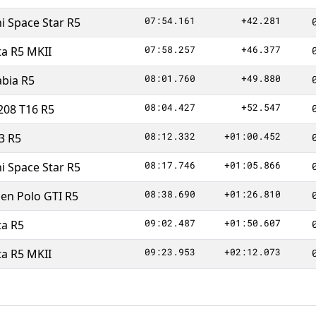
07:54.161
+42.281
i Space Star R5
07:58.257
+46.377
ta R5 MKII
08:01.760
+49.880
bia R5
08:04.427
+52.547
208 T16 R5
08:12.332
+01:00.452
3 R5
08:17.746
+01:05.866
i Space Star R5
08:38.690
+01:26.810
en Polo GTI R5
09:02.487
+01:50.607
ta R5
09:23.953
+02:12.073
ta R5 MKII