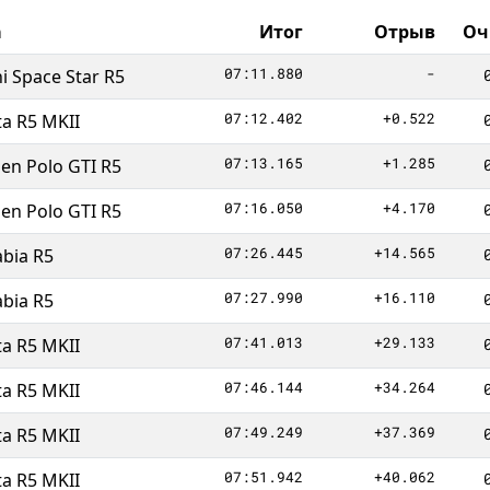
а
Итог
Отрыв
Оч
07:11.880
-
i Space Star R5
07:12.402
+0.522
ta R5 MKII
07:13.165
+1.285
en Polo GTI R5
07:16.050
+4.170
en Polo GTI R5
07:26.445
+14.565
bia R5
07:27.990
+16.110
bia R5
07:41.013
+29.133
ta R5 MKII
07:46.144
+34.264
ta R5 MKII
07:49.249
+37.369
ta R5 MKII
07:51.942
+40.062
ta R5 MKII