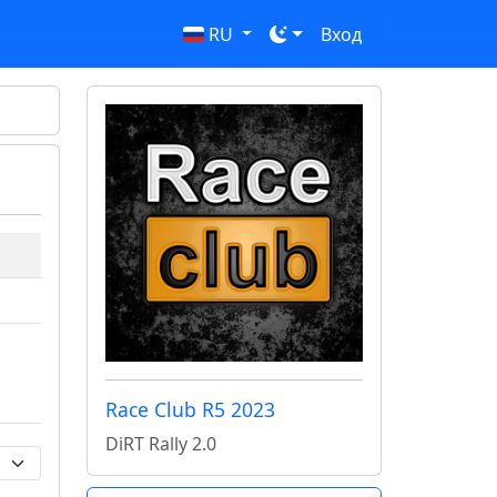
RU
Вход
Race Club R5 2023
DiRT Rally 2.0