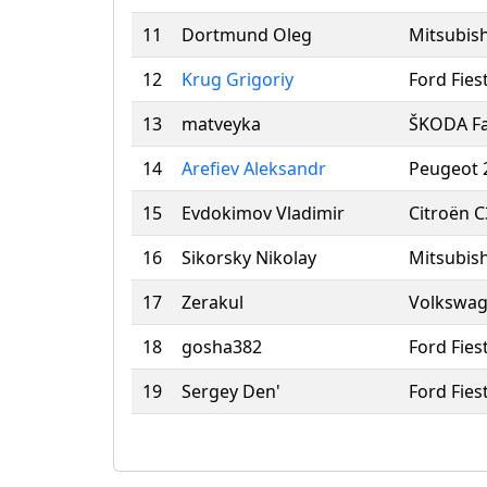
11
Dortmund Oleg
Mitsubish
12
Krug Grigoriy
Ford Fies
13
matveyka
ŠKODA Fa
14
Arefiev Aleksandr
Peugeot 
15
Evdokimov Vladimir
Citroën C
16
Sikorsky Nikolay
Mitsubish
17
Zerakul
Volkswag
18
gosha382
Ford Fies
19
Sergey Den'
Ford Fies