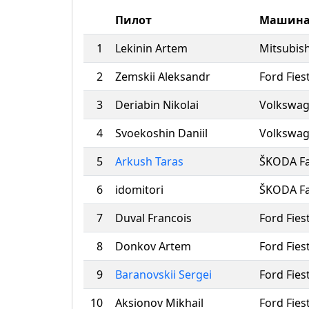
Пилот
Машин
1
Lekinin Artem
Mitsubish
2
Zemskii Aleksandr
Ford Fies
3
Deriabin Nikolai
Volkswag
4
Svoekoshin Daniil
Volkswag
5
Arkush Taras
ŠKODA Fa
6
idomitori
ŠKODA Fa
7
Duval Francois
Ford Fies
8
Donkov Artem
Ford Fies
9
Baranovskii Sergei
Ford Fies
10
Aksionov Mikhail
Ford Fies