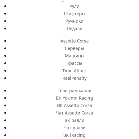
Рули
Шифтеры
Ручники
Педали
Assetto Corsa
Серверы
Машины
Трассы
Time Attack
RealPenalty
Телеграм канал
ВК Yoklmn Racing
ВК Assetto Corsa
Чат Assetto Corsa
ВК ралли
Чат ралли
ВК iRacing