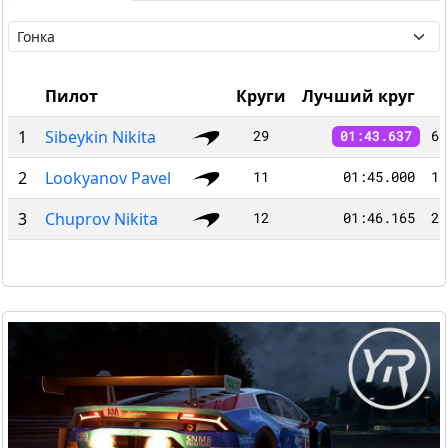
Пилот
Круги
Лучший круг
1
Sibeykin Nikita
29
60
01:43.637
2
Lookyanov Pavel
11
01:45.000
19
3
Chuprov Nikita
12
01:46.165
21