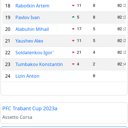
18
Rabotkin Artem
11
8
02:3
19
Pavlov Ivan
5
8
02:3
20
Alabuhin Mihail
17
5
02:3
21
Yaushev Alex
11
5
02:3
22
Soldatenkov Igor'
21
4
02:3
23
Tumbakov Konstantin
4
2
02:4
24
Lizin Anton
0
PFC Trabant Cup 2023a
Assetto Corsa