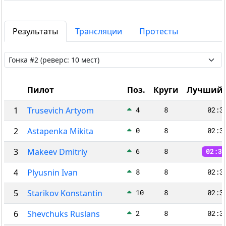
Результаты
Трансляции
Протесты
Пилот
Поз.
Круги
Лучший 
1
Trusevich Artyom
4
8
02:3
2
Astapenka Mikita
0
8
02:3
3
Makeev Dmitriy
6
8
02:30
4
Plyusnin Ivan
8
8
02:3
5
Starikov Konstantin
10
8
02:3
6
Shevchuks Ruslans
2
8
02:3