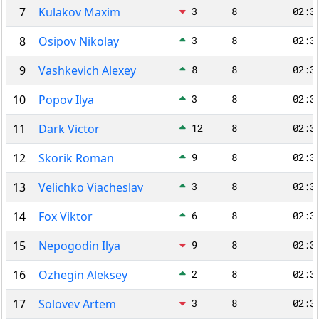
7
Kulakov Maxim
3
8
02:3
8
Osipov Nikolay
3
8
02:3
9
Vashkevich Alexey
8
8
02:3
10
Popov Ilya
3
8
02:3
11
Dark Victor
12
8
02:3
12
Skorik Roman
9
8
02:3
13
Velichko Viacheslav
3
8
02:3
14
Fox Viktor
6
8
02:3
15
Nepogodin Ilya
9
8
02:3
16
Ozhegin Aleksey
2
8
02:3
17
Solovev Artem
3
8
02:3