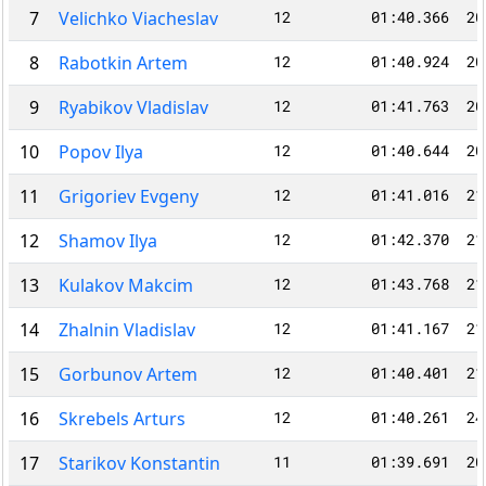
7
Velichko Viacheslav
12
01:40.366
20
8
Rabotkin Artem
12
01:40.924
20
9
Ryabikov Vladislav
12
01:41.763
20
10
Popov Ilya
12
01:40.644
20
11
Grigoriev Evgeny
12
01:41.016
21
12
Shamov Ilya
12
01:42.370
21
13
Kulakov Makcim
12
01:43.768
21
14
Zhalnin Vladislav
12
01:41.167
21
15
Gorbunov Artem
12
01:40.401
21
16
Skrebels Arturs
12
01:40.261
24
17
Starikov Konstantin
11
01:39.691
20