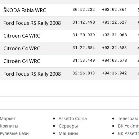
30:52.232
+03:02.361
ŠKODA Fabia WRC
31:12.498
+03:22.627
Ford Focus RS Rally 2008
31:20.939
+03:31.068
Citroën C4 WRC
31:22.554
+03:32.683
Citroën C4 WRC
31:53.449
+04:03.578
Citroën C4 WRC
32:26.813
+04:36.942
Ford Focus RS Rally 2008
Маркет
Assetto Corsa
Телеграм
Кокпиты
Серверы
ВК Yoklmn
Рулевые базы
Машины
ВК Assett