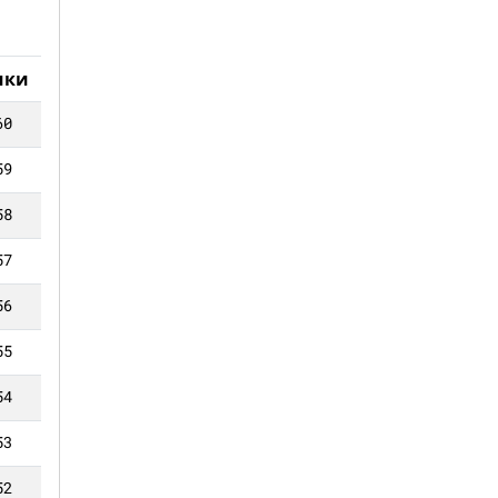
чки
60
59
58
57
56
55
54
53
52