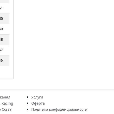
51
50
49
48
47
46
 канал
Услуги
 Racing
Оферта
o Corsa
Политика конфиденциальности