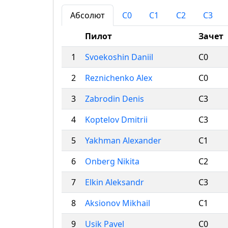
Абсолют
C0
C1
C2
C3
Пилот
Зачет
1
Svoekoshin Daniil
C0
2
Reznichenko Alex
C0
3
Zabrodin Denis
C3
4
Koptelov Dmitrii
C3
5
Yakhman Alexander
C1
6
Onberg Nikita
C2
7
Elkin Aleksandr
C3
8
Aksionov Mikhail
C1
9
Usik Pavel
C0