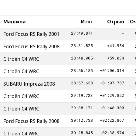
Машина
Итог
Отрыв
О
27:49.871
-
Ford Focus RS Rally 2001
28:31.825
+41.954
Ford Focus RS Rally 2008
28:48.905
+59.034
Citroën C4 WRC
28:56.185
+01:06.314
Citroën C4 WRC
28:57.658
+01:07.787
SUBARU Impreza 2008
29:19.723
+01:29.852
Citroën C4 WRC
29:38.171
+01:48.300
Citroën C4 WRC
30:12.738
+02:22.867
Ford Focus RS Rally 2008
30:28.845
+02:38.974
Citroën C4 WRC