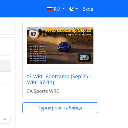
RU
Вход
t7 WRC Bootcamp (Sep'25 -
WRC 97-11)
EA Sports WRC
Турнирная таблица