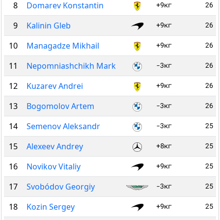
8
Domarev Konstantin
+9кг
26
9
Kalinin Gleb
+9кг
26
10
Managadze Mikhail
+9кг
26
11
Nepomniashchikh Mark
-3кг
26
12
Kuzarev Andrei
+9кг
26
13
Bogomolov Artem
-3кг
26
14
Semenov Aleksandr
-3кг
25
15
Alexeev Andrey
+8кг
25
16
Novikov Vitaliy
+9кг
25
17
Svobódov Georgiy
-3кг
25
18
Kozin Sergey
+9кг
25