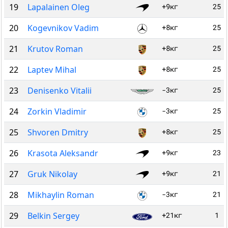
19
Lapalainen Oleg
+9кг
25
20
Kogevnikov Vadim
+8кг
25
21
Krutov Roman
+8кг
25
22
Laptev Mihal
+8кг
25
23
Denisenko Vitalii
-3кг
25
24
Zorkin Vladimir
-3кг
25
25
Shvoren Dmitry
+8кг
25
26
Krasota Aleksandr
+9кг
23
27
Gruk Nikolay
+9кг
21
28
Mikhaylin Roman
-3кг
21
29
Belkin Sergey
+21кг
1