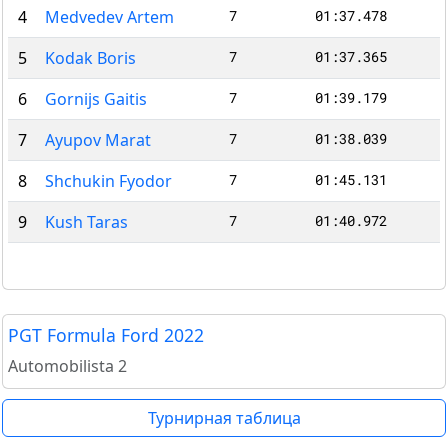
4
Medvedev Artem
7
01:37.478
5
Kodak Boris
7
01:37.365
6
Gornijs Gaitis
7
01:39.179
7
Ayupov Marat
7
01:38.039
8
Shchukin Fyodor
7
01:45.131
9
Kush Taras
7
01:40.972
PGT Formula Ford 2022
Automobilista 2
Турнирная таблица