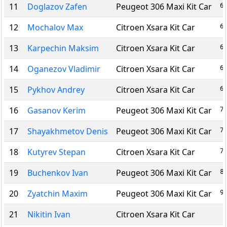
6
11
Doglazov Zafen
Peugeot 306 Maxi Kit Car
6
12
Mochalov Max
Citroen Xsara Kit Car
6
13
Karpechin Maksim
Citroen Xsara Kit Car
6
14
Oganezov Vladimir
Citroen Xsara Kit Car
6
15
Pykhov Andrey
Citroen Xsara Kit Car
7
16
Gasanov Kerim
Peugeot 306 Maxi Kit Car
7
17
Shayakhmetov Denis
Peugeot 306 Maxi Kit Car
7
18
Kutyrev Stepan
Citroen Xsara Kit Car
8
19
Buchenkov Ivan
Peugeot 306 Maxi Kit Car
9
20
Zyatchin Maxim
Peugeot 306 Maxi Kit Car
21
Nikitin Ivan
Citroen Xsara Kit Car