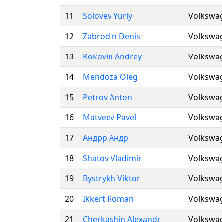
11
Solovev Yuriy
Volkswag
12
Zabrodin Denis
Volkswag
13
Kokovin Andrey
Volkswag
14
Mendoza Oleg
Volkswag
15
Petrov Anton
Volkswag
16
Matveev Pavel
Volkswag
17
Андрр Андр
Volkswag
18
Shatov Vladimir
Volkswag
19
Bystrykh Viktor
Volkswag
20
Ikkert Roman
Volkswag
21
Cherkashin Alexandr
Volkswag