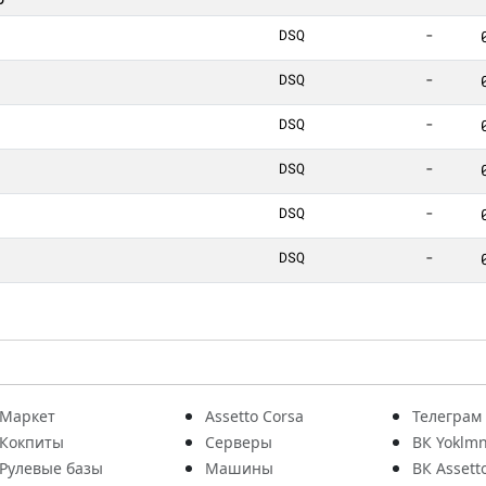
DSQ
-
DSQ
-
DSQ
-
DSQ
-
DSQ
-
DSQ
-
Маркет
Assetto Corsa
Телеграм
Кокпиты
Серверы
ВК Yoklmn
Рулевые базы
Машины
ВК Assett