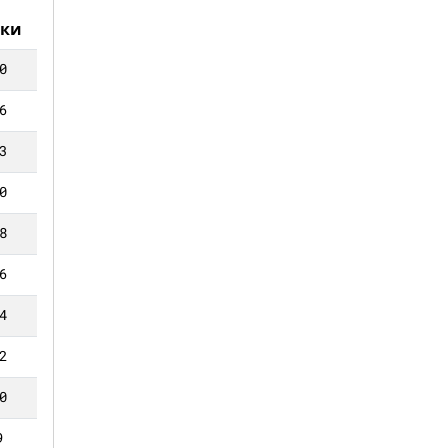
ки
0
6
3
0
8
6
4
2
0
9