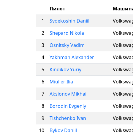
Пилот
Машин
1
Svoekoshin Daniil
Volkswag
2
Shepard Nikola
Volkswag
3
Osnitsky Vadim
Volkswag
4
Yakhman Alexander
Volkswag
5
Kindikov Yuriy
Volkswag
6
Miuller Ilia
Volkswag
7
Aksionov Mikhail
Volkswag
8
Borodin Evgeniy
Volkswag
9
Tishchenko Ivan
Volkswag
10
Bykov Daniil
Volkswag