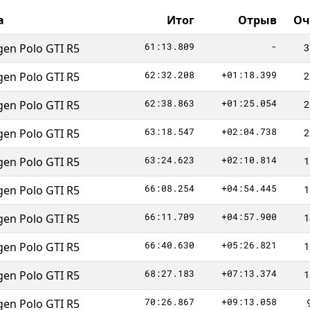
а
Итог
Отрыв
Оч
61:13.809
-
en Polo GTI R5
3
62:32.208
+01:18.399
en Polo GTI R5
2
62:38.863
+01:25.054
en Polo GTI R5
2
63:18.547
+02:04.738
en Polo GTI R5
2
63:24.623
+02:10.814
en Polo GTI R5
1
66:08.254
+04:54.445
en Polo GTI R5
1
66:11.709
+04:57.900
en Polo GTI R5
1
66:40.630
+05:26.821
en Polo GTI R5
1
68:27.183
+07:13.374
en Polo GTI R5
1
70:26.867
+09:13.058
en Polo GTI R5