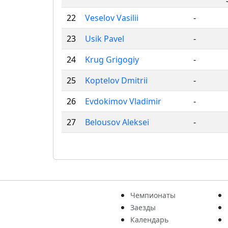
22
Veselov Vasilii
-
23
Usik Pavel
-
24
Krug Grigogiy
-
25
Koptelov Dmitrii
-
26
Evdokimov Vladimir
-
27
Belousov Aleksei
-
Чемпионаты
Заезды
Календарь