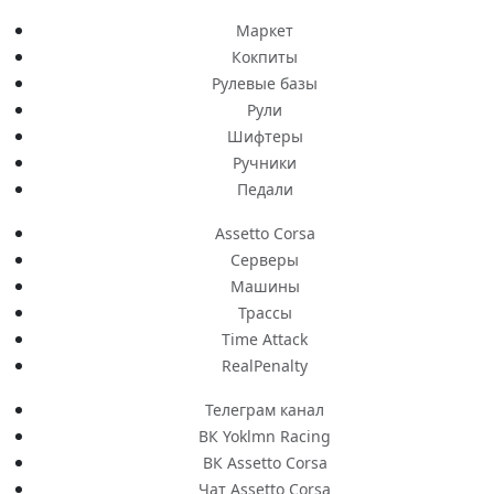
Маркет
Кокпиты
Рулевые базы
Рули
Шифтеры
Ручники
Педали
Assetto Corsa
Серверы
Машины
Трассы
Time Attack
RealPenalty
Телеграм канал
ВК Yoklmn Racing
ВК Assetto Corsa
Чат Assetto Corsa