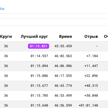
ты
Круги
Лучший круг
Время
Отрыв
О
36
45:55.459
-
01:13.821
36
01:14.937
46:02.563
+7.104
36
01:15.094
46:06.906
+11.447
36
01:15.086
46:17.555
+22.096
36
01:15.677
46:43.774
+48.315
36
01:15.705
46:53.499
+58.040
36
01:15.640
46:56.599
+01:01.140