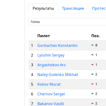
Результаты
Трансляции
Протес
Пилот
Поз.
1
Gorbachev Konstantin
0
2
Lyoshin Sergey
1
3
Argashokov Ars
1
4
Natey-Golenko Mikhail
2
5
Kokov Murat
1
6
Chernov Sergei
2
7
Bakanov Vasilii
2