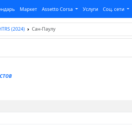
ендарь
Маркет
Assetto Corsa
Услуги
Соц. сети
HTRS (2024)
Сан-Паулу
ЕСТОВ