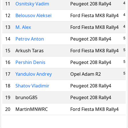
49
11
Osnitsky Vadim
Peugeot 208 Rally4
49
12
Belousov Aleksei
Ford Fiesta MK8 Rally4
49
13
M. Alex
Ford Fiesta MK8 Rally4
50
14
Petrov Anton
Peugeot 208 Rally4
50
15
Arkush Taras
Ford Fiesta MK8 Rally4
50
16
Pershin Denis
Peugeot 208 Rally4
51
17
Yandulov Andrey
Opel Adam R2
18
Shatov Vladimir
Peugeot 208 Rally4
19
brunoG85
Peugeot 208 Rally4
20
MartinMNWRC
Ford Fiesta MK8 Rally4