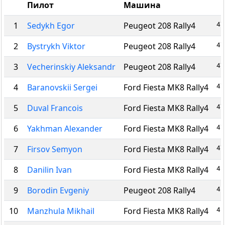
Пилот
Машина
47
1
Sedykh Egor
Peugeot 208 Rally4
47
2
Bystrykh Viktor
Peugeot 208 Rally4
47
3
Vecherinskiy Aleksandr
Peugeot 208 Rally4
47
4
Baranovskii Sergei
Ford Fiesta MK8 Rally4
47
5
Duval Francois
Ford Fiesta MK8 Rally4
47
6
Yakhman Alexander
Ford Fiesta MK8 Rally4
47
7
Firsov Semyon
Ford Fiesta MK8 Rally4
48
8
Danilin Ivan
Ford Fiesta MK8 Rally4
49
9
Borodin Evgeniy
Peugeot 208 Rally4
49
10
Manzhula Mikhail
Ford Fiesta MK8 Rally4