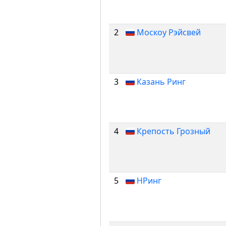
2
Москоу Рэйсвей
3
Казань Ринг
4
Крепость Грозный
5
НРинг