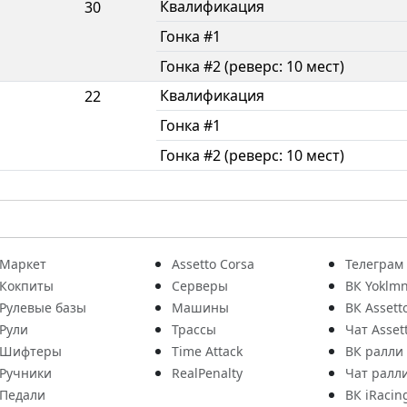
Квалификация
30
Гонка #1
Гонка #2 (реверс: 10 мест)
Квалификация
22
Гонка #1
Гонка #2 (реверс: 10 мест)
Маркет
Assetto Corsa
Телеграм
Кокпиты
Серверы
ВК Yoklmn
Рулевые базы
Машины
ВК Assett
Рули
Трассы
Чат Asset
Шифтеры
Time Attack
ВК ралли
Ручники
RealPenalty
Чат ралл
Педали
ВК iRacin