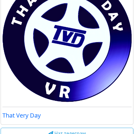
That Very Day
Чат телеграм