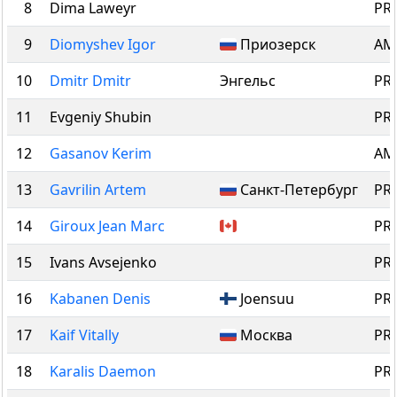
8
Dima Laweyr
PRO
9
Diomyshev Igor
Приозерск
AM 
10
Dmitr Dmitr
Энгельс
PRO
11
Evgeniy Shubin
PRO
12
Gasanov Kerim
AM 
13
Gavrilin Artem
Санкт-Петербург
PRO
14
Giroux Jean Marc
PRO
15
Ivans Avsejenko
PRO
16
Kabanen Denis
Joensuu
PRO
17
Kaif Vitally
Москва
PRO
18
Karalis Daemon
PRO