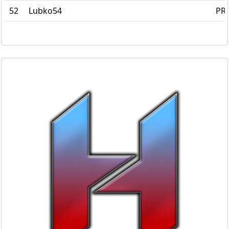
52
Lubko54
PRO