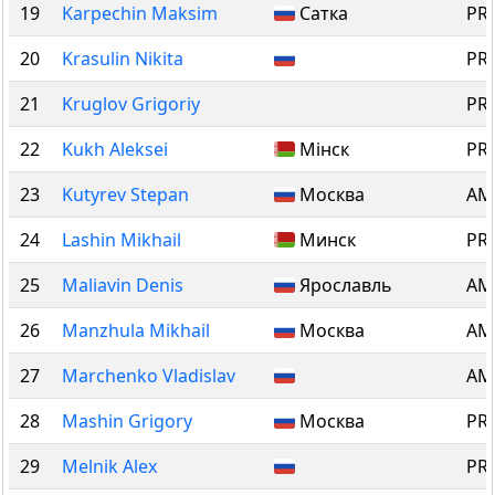
19
Karpechin Maksim
Сатка
PRO
20
Krasulin Nikita
PRO
21
Kruglov Grigoriy
PRO
22
Kukh Aleksei
Мінск
PRO
23
Kutyrev Stepan
Москва
AM 
24
Lashin Mikhail
Минск
PRO
25
Maliavin Denis
Ярославль
AM 
26
Manzhula Mikhail
Москва
AM 
27
Marchenko Vladislav
AM 
28
Mashin Grigory
Москва
PRO
29
Melnik Alex
PRO