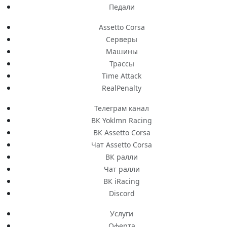
Педали
Assetto Corsa
Серверы
Машины
Трассы
Time Attack
RealPenalty
Телеграм канал
ВК Yoklmn Racing
ВК Assetto Corsa
Чат Assetto Corsa
ВК ралли
Чат ралли
ВК iRacing
Discord
Услуги
Оферта