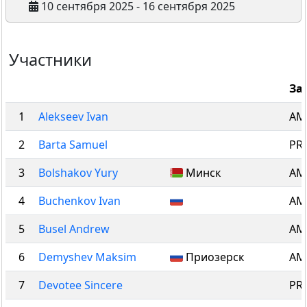
10 сентября 2025 - 16 сентября 2025
Участники
За
1
Alekseev Ivan
AM 
2
Barta Samuel
PRO
3
Bolshakov Yury
Минск
AM 
4
Buchenkov Ivan
AM 
5
Busel Andrew
AM 
6
Demyshev Maksim
Приозерск
AM 
7
Devotee Sincere
PRO