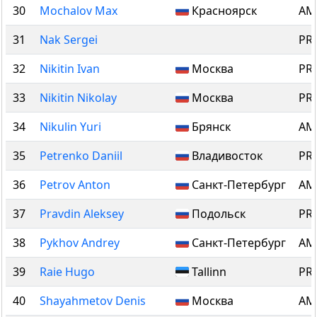
30
Mochalov Max
Красноярск
AM 
31
Nak Sergei
PRO
32
Nikitin Ivan
Москва
PRO
33
Nikitin Nikolay
Москва
PRO
34
Nikulin Yuri
Брянск
AM 
35
Petrenko Daniil
Владивосток
PRO
36
Petrov Anton
Санкт-Петербург
AM 
37
Pravdin Aleksey
Подольск
PRO
38
Pykhov Andrey
Санкт-Петербург
AM 
39
Raie Hugo
Tallinn
PRO
40
Shayahmetov Denis
Москва
AM 