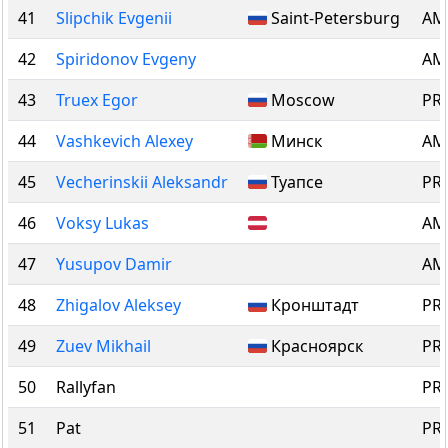
41
Slipchik Evgenii
Saint-Petersburg
AM 
42
Spiridonov Evgeny
AM 
43
Truex Egor
Moscow
PRO
44
Vashkevich Alexey
Минск
AM 
45
Vecherinskii Aleksandr
Туапсе
PRO
46
Voksy Lukas
AM 
47
Yusupov Damir
AM 
48
Zhigalov Aleksey
Кронштадт
PRO
49
Zuev Mikhail
Красноярск
PRO
50
Rallyfan
PRO
51
Pat
PRO