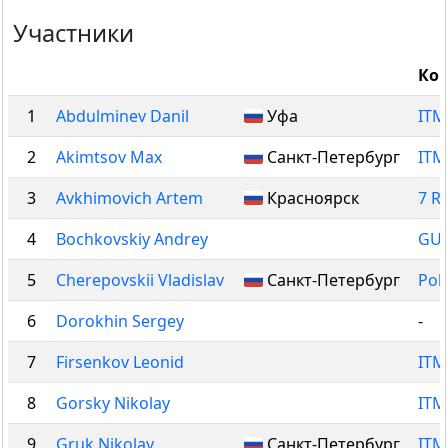
Участники
Ко
1
Abdulminev Danil
Уфа
ITM
2
Akimtsov Max
Санкт-Петербург
ITM
3
Avkhimovich Artem
Красноярск
7 R
4
Bochkovskiy Andrey
GU
5
Cherepovskii Vladislav
Санкт-Петербург
Pol
6
Dorokhin Sergey
-
7
Firsenkov Leonid
ITM
8
Gorsky Nikolay
ITM
9
Gruk Nikolay
Санкт-Петербург
ITM