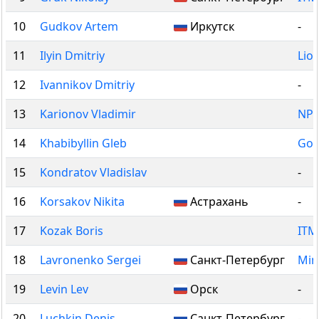
10
Gudkov Artem
Иркутск
-
11
Ilyin Dmitriy
Lio
12
Ivannikov Dmitriy
-
13
Karionov Vladimir
NPI
14
Khabibyllin Gleb
God
15
Kondratov Vladislav
-
16
Korsakov Nikita
Астрахань
-
17
Kozak Boris
ITM
18
Lavronenko Sergei
Санкт-Петербург
Min
19
Levin Lev
Орск
-
20
Luchkin Denis
Санкт-Петербург
-