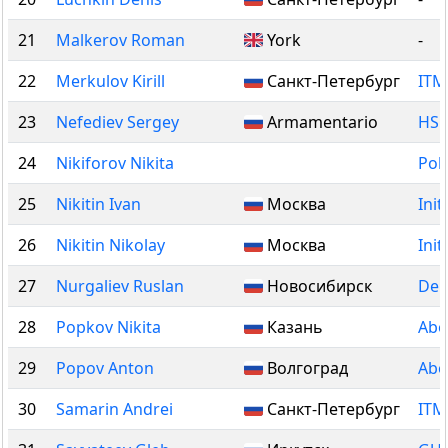
21
Malkerov Roman
York
-
22
Merkulov Kirill
Санкт-Петербург
ITM
23
Nefediev Sergey
Armamentario
HSE
24
Nikiforov Nikita
Pol
25
Nikitin Ivan
Москва
Init
26
Nikitin Nikolay
Москва
Init
27
Nurgaliev Ruslan
Новосибирск
Del
28
Popkov Nikita
Казань
Abo
29
Popov Anton
Волгоград
Abo
30
Samarin Andrei
Санкт-Петербург
ITM