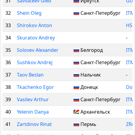
31
Savvateev Gleb
Иркутск
GU
32
Shein Oleg
Санкт-Петербург
ITM
33
Shirokov Anton
HSE
34
Skuratov Andrey
-
35
Solovev Alexander
Белгород
ITM
36
Sushkov Andrej
Санкт-Петербург
ITM
37
Taov Beslan
Нальчик
-
38
Tkachenko Egor
Донецк
Don
39
Vasilev Arthur
Санкт-Петербург
ITM
40
Yelenin Danya
Архангельск
ITM
41
Zartdinov Rinat
Пермь
ZRo