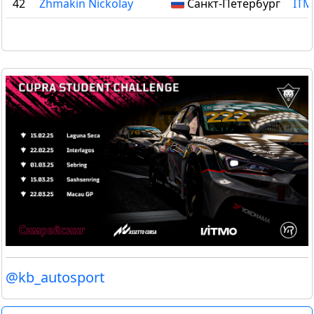
42
Zhmakin Nickolay
Санкт-Петербург
ITM
@kb_autosport