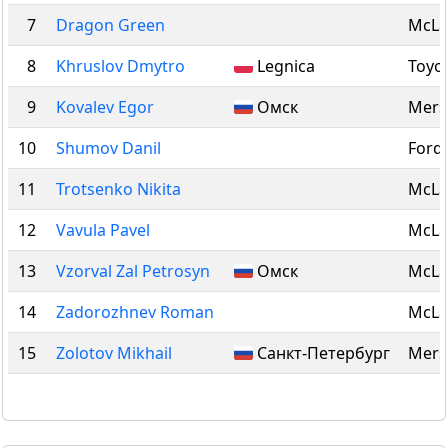
7
Dragon Green
McLa
8
Khruslov Dmytro
Legnica
Toyo
9
Kovalev Egor
Омск
Mers
10
Shumov Danil
Ford
11
Trotsenko Nikita
McLa
12
Vavula Pavel
McLa
13
Vzorval Zal Petrosyn
Омск
McLa
14
Zadorozhnev Roman
McLa
15
Zolotov Mikhail
Санкт-Петербург
Mers