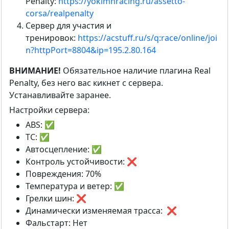
Penalty:
https://yoklmnracing.ru/assetto-
corsa/realpenalty
Сервер для участия и
тренировок:
https://acstuff.ru/s/q:race/online/joi
n?httpPort=8804&ip=195.2.80.164
ВНИМАНИЕ!
Обязательное наличие плагина Real
Penalty, без него вас кикнет с сервера.
Устанавливайте заранее.
Настройки сервера:
ABS: ✅
TC: ✅
Автосцепление: ✅
Контроль устойчивости: ❌
Повреждения: 70%
Температура и ветер: ✅
Грелки шин: ❌
Динамически изменяемая трасса: ❌
Фальстарт: Нет