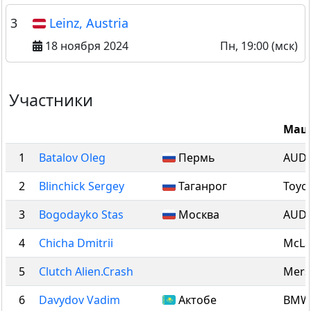
3
Leinz, Austria
18 ноября 2024
Пн, 19:00 (мск)
Участники
Маш
1
Batalov Oleg
Пермь
AUDI
2
Blinchick Sergey
Таганрог
Toyo
3
Bogodayko Stas
Москва
AUDI
4
Chicha Dmitrii
McLa
5
Clutch Alien.Crash
Mers
6
Davydov Vadim
Актобе
BMW